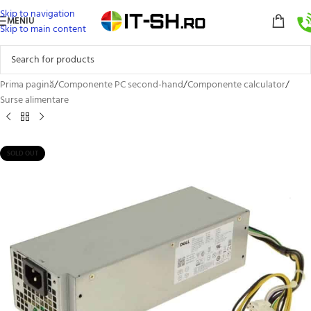
Skip to navigation
MENIU
Skip to main content
Prima pagină
/
Componente PC second-hand
/
Componente calculator
/
Surse alimentare
SOLD OUT