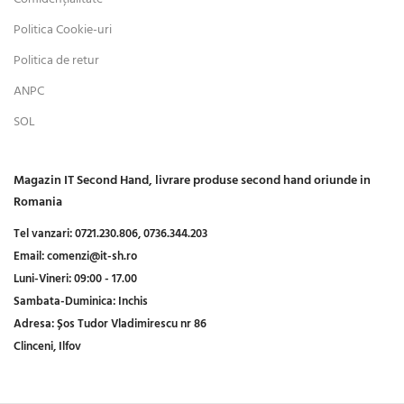
Politica Cookie-uri
Politica de retur
ANPC
SOL
Magazin IT Second Hand, livrare produse second hand oriunde in
Romania
Tel vanzari:
0721.230.806,
0736.344.203
Email:
comenzi@it-sh.ro
Luni-Vineri:
09:00 - 17.00
Sambata-Duminica:
Inchis
Adresa:
Șos Tudor Vladimirescu nr 86
Clinceni, Ilfov