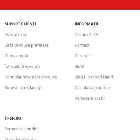
SUPORT CLIENȚI
INFORMAȚII
Contul meu
Despre IT-SH
Listă produse preferate
Contact
Cum cumpăr
Garanție
Întrebări frecvente
SEAP
Formular returnare produse
Blog IT Second Hand
Sugestii și reclamații
Calculatoare ieftine
Partenerii nostri
IT-SH.RO
Termeni și condiții
Confidențialitate