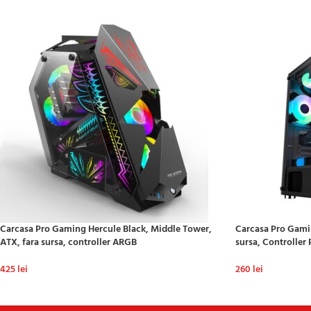
Carcasa Pro Gaming Hercule Black, Middle Tower,
Carcasa Pro Gamin
ATX, fara sursa, controller ARGB
sursa, Controlle
425
lei
260
lei
ADAUGĂ ÎN COȘ
ADAUGĂ ÎN COȘ