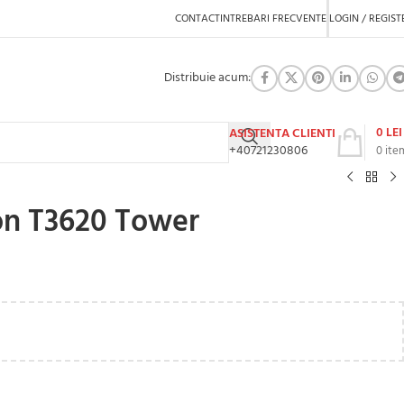
CONTACT
INTREBARI FRECVENTE
LOGIN / REGIST
Distribuie acum:
0
LEI
ASISTENTA CLIENTI
+40721230806
0
ite
ion T3620 Tower