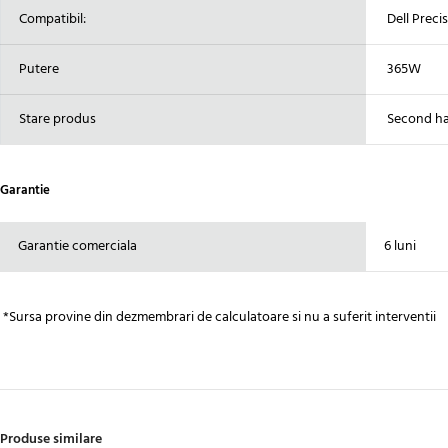
Compatibil:
Dell Preci
Putere
365W
Stare produs
Second h
Garantie
Garantie comerciala
6 luni
*Sursa provine din dezmembrari de calculatoare si nu a suferit interventii
Produse similare