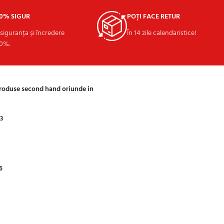
00% SIGUR
POȚI FACE RETUR
 siguranța și încredere
În 14 zile calendaristice!
0%.
produse second hand oriunde in
03
6