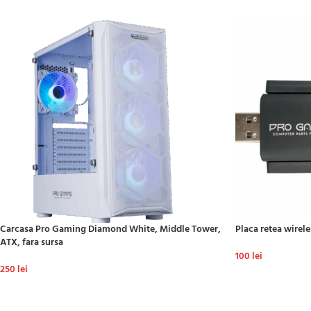
Carcasa Pro Gaming Diamond White, Middle Tower,
Placa retea wire
ATX, fara sursa
100
lei
250
lei
ADAUGĂ ÎN COȘ
ADAUGĂ ÎN COȘ