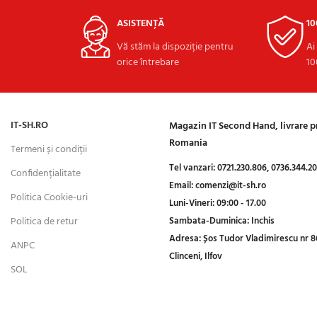
ASISTENȚĂ
1
Vă stăm la dispoziție pentru
Ai
orice întrebare
10
IT-SH.RO
Magazin IT Second Hand, livrare 
Romania
Termeni și condiții
Tel vanzari:
0721.230.806,
0736.344.2
Confidențialitate
Email:
comenzi@it-sh.ro
Politica Cookie-uri
Luni-Vineri:
09:00 - 17.00
Politica de retur
Sambata-Duminica:
Inchis
Adresa:
Șos Tudor Vladimirescu nr 8
ANPC
Clinceni, Ilfov
SOL