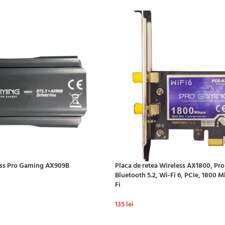
less Pro Gaming AX909B
Placa de retea Wireless AX1800, Pr
Bluetooth 5.2, Wi-Fi 6, PCIe, 1800 
Fi
135
lei
ADAUGĂ ÎN COȘ