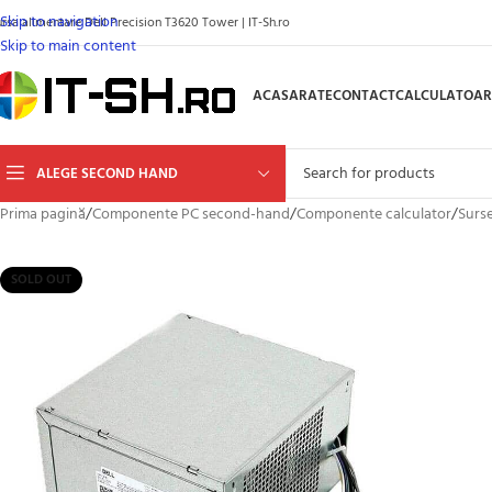
Skip to navigation
ursa alimentare Dell Precision T3620 Tower | IT-Sh.ro
Skip to main content
ACASA
RATE
CONTACT
CALCULATOAR
ALEGE SECOND HAND
Prima pagină
/
Componente PC second-hand
/
Componente calculator
/
Surse
SOLD OUT