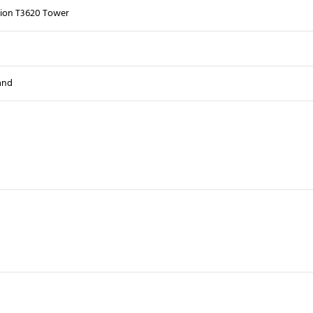
sion T3620 Tower
and