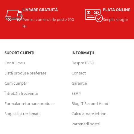
LIVRARE GRATUITĂ
PLATA ONLINE
Pentru comenzi de peste 700
Simplu si sigur
lei
SUPORT CLIENȚI
INFORMAȚII
Contul meu
Despre IT-SH
Listă produse preferate
Contact
Cum cumpăr
Garanție
Întrebări frecvente
SEAP
Formular returnare produse
Blog IT Second Hand
Sugestii și reclamații
Calculatoare ieftine
Partenerii nostri