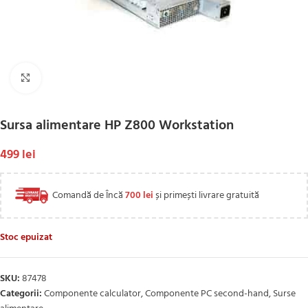
Click to enlarge
Sursa alimentare HP Z800 Workstation
499
lei
Comandă de Încă
700
lei
și primești livrare gratuită
Stoc epuizat
SKU:
87478
Categorii:
Componente calculator
,
Componente PC second-hand
,
Surse