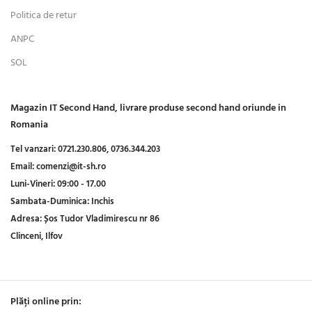
Politica de retur
ANPC
SOL
Magazin IT Second Hand, livrare produse second hand oriunde in
Romania
Tel vanzari:
0721.230.806,
0736.344.203
Email:
comenzi@it-sh.ro
Luni-Vineri:
09:00 - 17.00
Sambata-Duminica:
Inchis
Adresa:
Șos Tudor Vladimirescu nr 86
Clinceni, Ilfov
Plăți online prin: