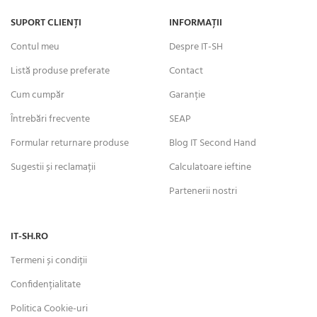
SUPORT CLIENȚI
INFORMAȚII
Contul meu
Despre IT-SH
Listă produse preferate
Contact
Cum cumpăr
Garanție
Întrebări frecvente
SEAP
Formular returnare produse
Blog IT Second Hand
Sugestii și reclamații
Calculatoare ieftine
Partenerii nostri
IT-SH.RO
Termeni și condiții
Confidențialitate
Politica Cookie-uri