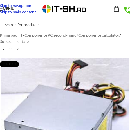
Skip to navigation
MENIU
Skip to main content
Prima pagină
/
Componente PC second-hand
/
Componente calculator
/
Surse alimentare
SOLD OUT