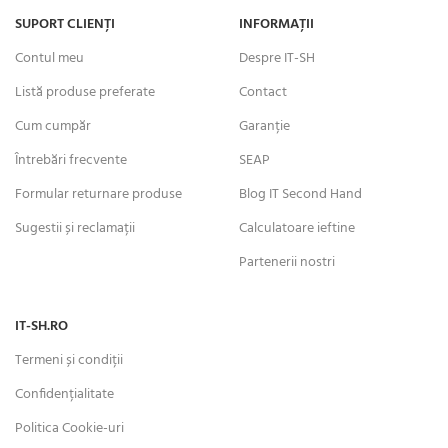
SUPORT CLIENȚI
INFORMAȚII
Contul meu
Despre IT-SH
Listă produse preferate
Contact
Cum cumpăr
Garanție
Întrebări frecvente
SEAP
Formular returnare produse
Blog IT Second Hand
Sugestii și reclamații
Calculatoare ieftine
Partenerii nostri
IT-SH.RO
Termeni și condiții
Confidențialitate
Politica Cookie-uri