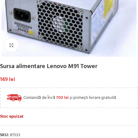
Click to enlarge
Sursa alimentare Lenovo M91 Tower
149
lei
Comandă de Încă
700
lei
și primești livrare gratuită
Stoc epuizat
SKU:
81533