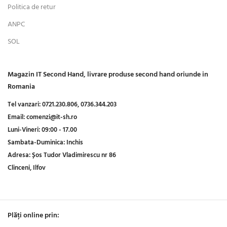
Politica de retur
ANPC
SOL
Magazin IT Second Hand, livrare produse second hand oriunde in
Romania
Tel vanzari:
0721.230.806,
0736.344.203
Email:
comenzi@it-sh.ro
Luni-Vineri:
09:00 - 17.00
Sambata-Duminica:
Inchis
Adresa:
Șos Tudor Vladimirescu nr 86
Clinceni, Ilfov
Plăți online prin: