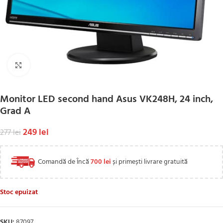
Click to enlarge
Monitor LED second hand Asus VK248H, 24 inch,
Grad A
249
lei
277
lei
Comandă de Încă
700
lei
și primești livrare gratuită
Stoc epuizat
SKU:
87097