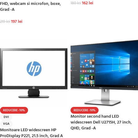
162
lei
FHD, webcam si microfon, boxe,
180
lei
Grad -A
ADAUGĂ ÎN COȘ
197
lei
219
lei
ADAUGĂ ÎN COȘ
REDUCERE -10%
REDUCERE -10%
Monitor second hand LED
DVI
widescreen Dell U2715H, 27 inch,
VGA
QHD, Grad -A
Monitoare LED widescreen HP
ProDisplay P221, 21.5 inch, Grad A