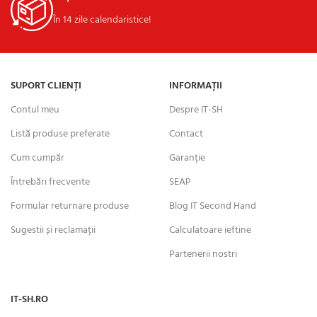
În 14 zile calendaristice!
SUPORT CLIENȚI
INFORMAȚII
Contul meu
Despre IT-SH
Listă produse preferate
Contact
Cum cumpăr
Garanție
Întrebări frecvente
SEAP
Formular returnare produse
Blog IT Second Hand
Sugestii și reclamații
Calculatoare ieftine
Partenerii nostri
IT-SH.RO