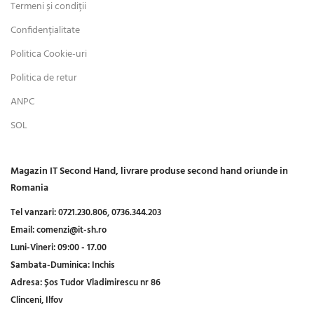
Termeni și condiții
Confidențialitate
Politica Cookie-uri
Politica de retur
ANPC
SOL
Magazin IT Second Hand, livrare produse second hand oriunde in
Romania
Tel vanzari:
0721.230.806,
0736.344.203
Email:
comenzi@it-sh.ro
Luni-Vineri:
09:00 - 17.00
Sambata-Duminica:
Inchis
Adresa:
Șos Tudor Vladimirescu nr 86
Clinceni, Ilfov