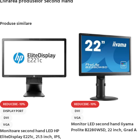
Livrarea produselor Second Hand
Produse similare
REDUCERE -10%
REDUCERE -10%
DISPLAY PORT
DVI
DVI
VGA
Monitor LED second hand Iiyama
VGA
Prolite B2280WSD, 22 inch, Grad A
Monitoare second hand LED HP
EliteDisplay E221c, 21.5 inch, IPS,