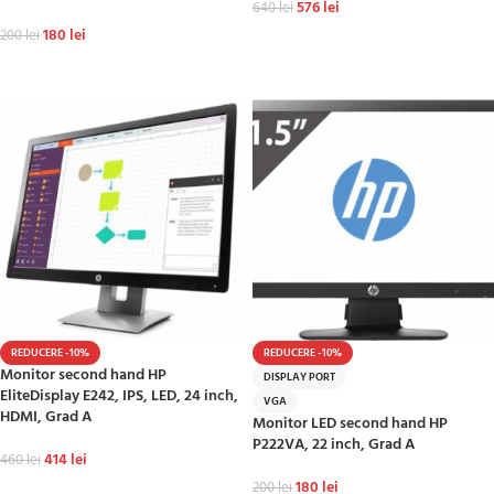
576
lei
640
lei
180
lei
200
lei
ADAUGĂ ÎN COȘ
ADAUGĂ ÎN COȘ
REDUCERE -10%
REDUCERE -10%
Monitor second hand HP
DISPLAY PORT
EliteDisplay E242, IPS, LED, 24 inch,
VGA
HDMI, Grad A
Monitor LED second hand HP
P222VA, 22 inch, Grad A
414
lei
460
lei
180
lei
200
lei
ADAUGĂ ÎN COȘ