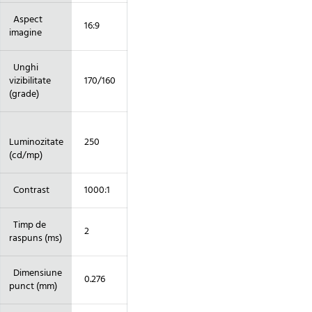
Aspect
16:9
imagine
Unghi
vizibilitate
170/160
(grade)
Luminozitate
250
(cd/mp)
Contrast
1000:1
Timp de
2
raspuns (ms)
Dimensiune
0.276
punct (mm)