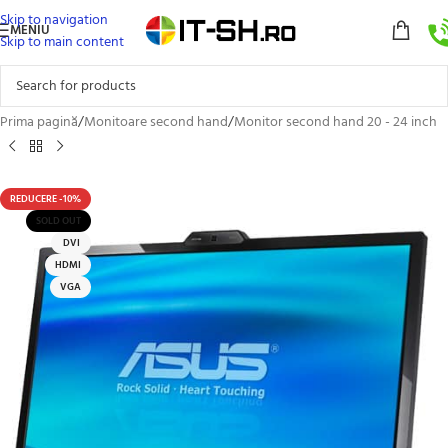
Skip to navigation
MENIU
Skip to main content
Prima pagină
/
Monitoare second hand
/
Monitor second hand 20 - 24 inch
REDUCERE -10%
SOLD OUT
DVI
HDMI
VGA