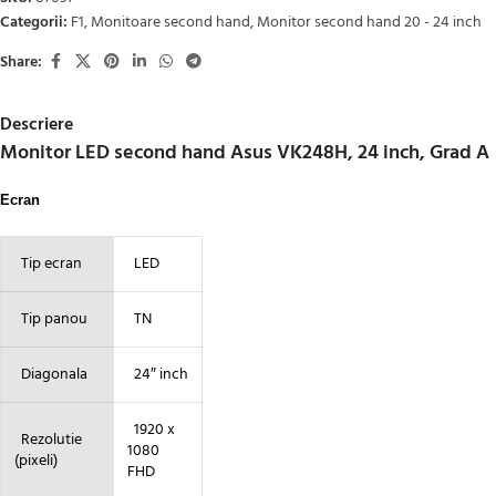
Categorii:
F1
,
Monitoare second hand
,
Monitor second hand 20 - 24 inch
Share:
Descriere
Monitor LED second hand Asus VK248H, 24 inch, Grad A
Ecran
Tip ecran
LED
Tip panou
TN
Diagonala
24″ inch
1920 x
Rezolutie
1080
(pixeli)
FHD