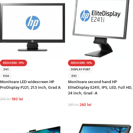
REDUCERE -10%
REDUCERE -10%
DVI
DISPLAY PORT
VGA
DVI
Monitoare LED widescreen HP
Monitoare second hand HP
ProDisplay P221, 21.5 inch, Grad A
EliteDisplay E241i, IPS, LED, Full HD,
24 inch, Grad -A
180
lei
200
lei
260
lei
289
lei
ADAUGĂ ÎN COȘ
ADAUGĂ ÎN COȘ