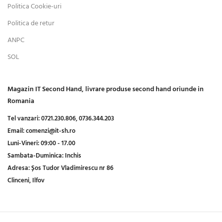
Politica Cookie-uri
Politica de retur
ANPC
SOL
Magazin IT Second Hand, livrare produse second hand oriunde in
Romania
Tel vanzari:
0721.230.806,
0736.344.203
Email:
comenzi@it-sh.ro
Luni-Vineri:
09:00 - 17.00
Sambata-Duminica:
Inchis
Adresa:
Șos Tudor Vladimirescu nr 86
Clinceni, Ilfov