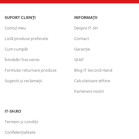
SUPORT CLIENȚI
INFORMAȚII
Contul meu
Despre IT-SH
Listă produse preferate
Contact
Cum cumpăr
Garanție
Întrebări frecvente
SEAP
Formular returnare produse
Blog IT Second Hand
Sugestii și reclamații
Calculatoare ieftine
Partenerii nostri
IT-SH.RO
Termeni și condiții
Confidențialitate