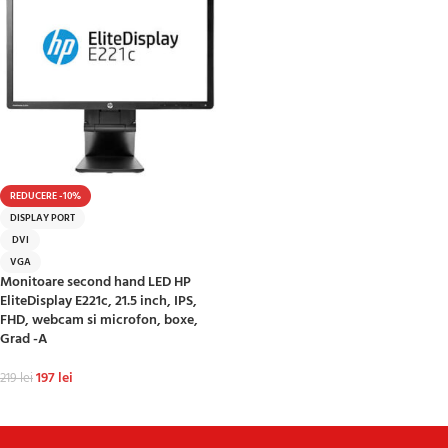
REDUCERE -10%
DISPLAY PORT
DVI
VGA
Monitoare second hand LED HP
EliteDisplay E221c, 21.5 inch, IPS,
FHD, webcam si microfon, boxe,
Grad -A
197
lei
219
lei
ADAUGĂ ÎN COȘ