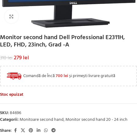
Click to enlarge
Monitor second hand Dell Professional E2311H,
LED, FHD, 23inch, Grad -A
279
lei
310
lei
Comandă de Încă
700
lei
și primești livrare gratuită
Stoc epuizat
SKU:
84696
Categorii:
Monitoare second hand
,
Monitor second hand 20 - 24 inch
Share: