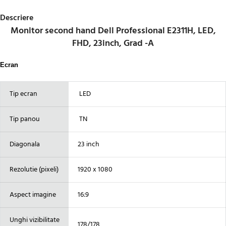
Descriere
Monitor second hand Dell Professional E2311H, LED,
FHD, 23inch, Grad -A
Ecran
Tip ecran
LED
Tip panou
TN
Diagonala
23 inch
Rezolutie (pixeli)
1920 x 1080
Aspect imagine
16:9
Unghi vizibilitate
178/178