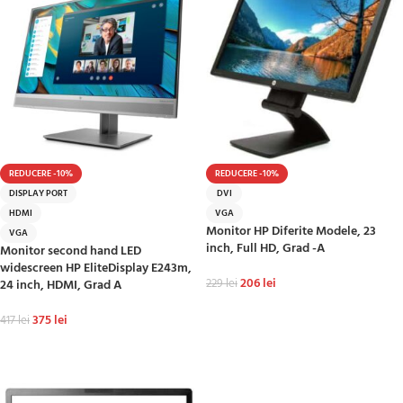
REDUCERE -10%
REDUCERE -10%
DISPLAY PORT
DVI
HDMI
VGA
Monitor HP Diferite Modele, 23
VGA
inch, Full HD, Grad -A
Monitor second hand LED
widescreen HP EliteDisplay E243m,
206
lei
24 inch, HDMI, Grad A
229
lei
ADAUGĂ ÎN COȘ
375
lei
417
lei
ADAUGĂ ÎN COȘ