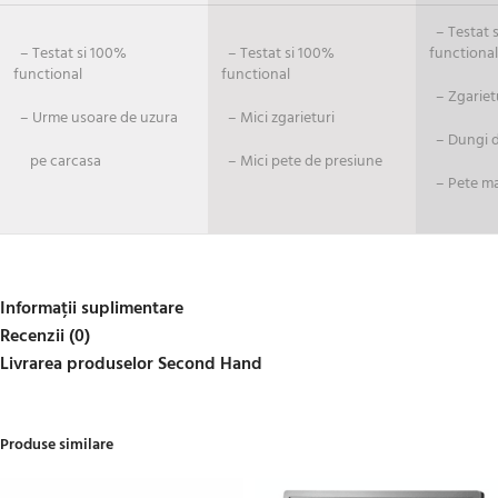
– Testat si
– Testat si 100%
– Testat si 100%
functional
functional
functional
– Zgariet
– Urme usoare de uzura
– Mici zgarieturi
– Dungi de
pe carcasa
– Mici pete de presiune
– Pete ma
Informații suplimentare
Recenzii (0)
Livrarea produselor Second Hand
Produse similare