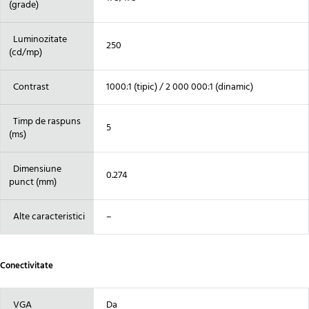
(grade)
Luminozitate
250
(cd/mp)
Contrast
1000:1 (tipic) / 2 000 000:1 (dinamic)
Timp de raspuns
5
(ms)
Dimensiune
0.274
punct (mm)
Alte caracteristici
–
Conectivitate
VGA
Da