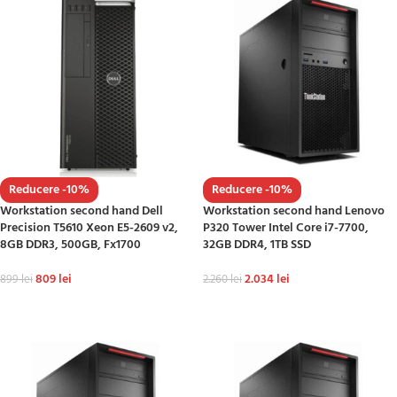
Reducere -10%
Reducere -10%
Workstation second hand Dell
Workstation second hand Lenovo
Precision T5610 Xeon E5-2609 v2,
P320 Tower Intel Core i7-7700,
8GB DDR3, 500GB, Fx1700
32GB DDR4, 1TB SSD
809
lei
2.034
lei
899
lei
2.260
lei
ADAUGĂ ÎN COȘ
ADAUGĂ ÎN COȘ