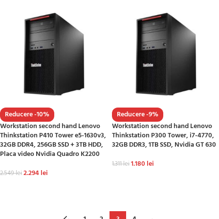
Reducere -10%
Reducere -9%
Workstation second hand Lenovo
Workstation second hand Lenovo
Thinkstation P410 Tower e5-1630v3,
Thinkstation P300 Tower, i7-4770,
32GB DDR4, 256GB SSD + 3TB HDD,
32GB DDR3, 1TB SSD, Nvidia GT 630
Placa video Nvidia Quadro K2200
1.180
lei
1.311
lei
2.294
lei
2.549
lei
ADAUGĂ ÎN COȘ
ADAUGĂ ÎN COȘ