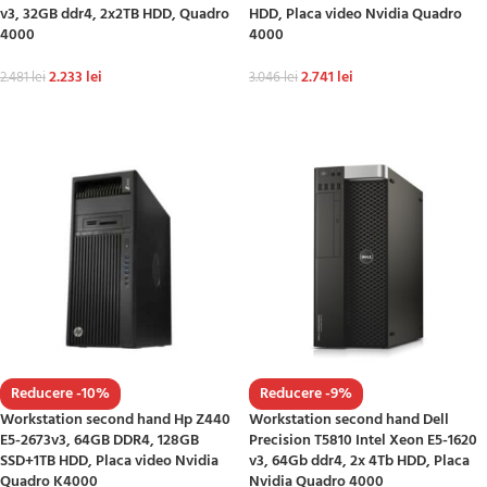
v3, 32GB ddr4, 2x2TB HDD, Quadro
HDD, Placa video Nvidia Quadro
4000
4000
2.233
lei
2.741
lei
2.481
lei
3.046
lei
ADAUGĂ ÎN COȘ
ADAUGĂ ÎN COȘ
Reducere -10%
Reducere -9%
Workstation second hand Hp Z440
Workstation second hand Dell
E5-2673v3, 64GB DDR4, 128GB
Precision T5810 Intel Xeon E5-1620
SSD+1TB HDD, Placa video Nvidia
v3, 64Gb ddr4, 2x 4Tb HDD, Placa
Quadro K4000
Nvidia Quadro 4000