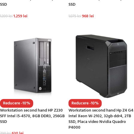
SSD
SSD
1.259
lei
968
lei
1.399
lei
1.075
lei
ADAUGĂ ÎN COȘ
ADAUGĂ ÎN COȘ
Reducere -10%
Reducere -10%
Workstation second hand HP Z230
Workstation second hand Hp Z4 G4
SFF Intel i5-4570, 8GB DDR3, 256GB
Intel Xeon W-2102, 32gb ddr4, 2TB
SSD
SSD, Placa video Nvidia Quadro
P4000
630
lei
700
lei