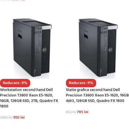
ADAUGĂ ÎN COȘ
ADAUGĂ ÎN COȘ
Reducere -9%
Reducere -9%
Workstation second hand Dell
Statie grafica second hand Dell
Precision T3600 Xeon E5-1620,
Precision T3600 Xeon E5-1620, 16GB
16GB, 128GB SSD, 2TB, Quadro FX
ddr3, 128GB SSD, Quadro FX 1800
1800
785
lei
872
lei
950
lei
1.055
lei
ADAUGĂ ÎN COȘ
ADAUGĂ ÎN COȘ