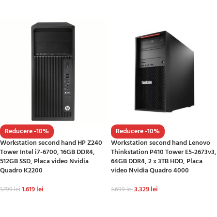
ADAUGĂ ÎN COȘ
ADAUGĂ ÎN COȘ
Reducere -10%
Reducere -10%
Workstation second hand HP Z240
Workstation second hand Lenovo
Tower Intel i7-6700, 16GB DDR4,
Thinkstation P410 Tower E5-2673v3,
512GB SSD, Placa video Nvidia
64GB DDR4, 2 x 3TB HDD, Placa
Quadro K2200
video Nvidia Quadro 4000
1.619
lei
3.329
lei
1.799
lei
3.699
lei
ADAUGĂ ÎN COȘ
ADAUGĂ ÎN COȘ