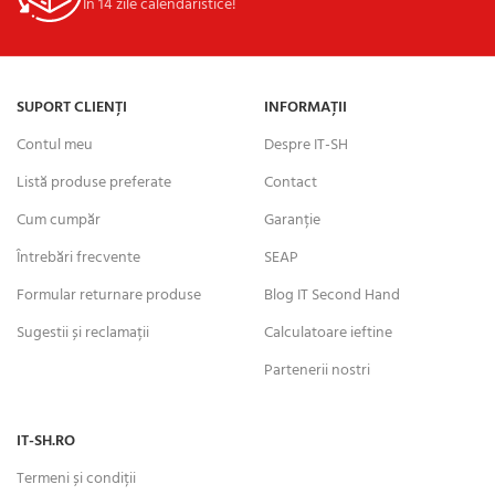
În 14 zile calendaristice!
SUPORT CLIENȚI
INFORMAȚII
Contul meu
Despre IT-SH
Listă produse preferate
Contact
Cum cumpăr
Garanție
Întrebări frecvente
SEAP
Formular returnare produse
Blog IT Second Hand
Sugestii și reclamații
Calculatoare ieftine
Partenerii nostri
IT-SH.RO
Termeni și condiții