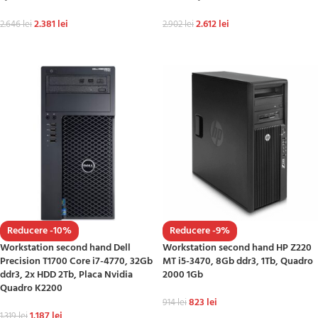
2.381
lei
2.612
lei
2.646
lei
2.902
lei
ADAUGĂ ÎN COȘ
ADAUGĂ ÎN COȘ
Reducere -10%
Reducere -9%
Workstation second hand Dell
Workstation second hand HP Z220
Precision T1700 Core i7-4770, 32Gb
MT i5-3470, 8Gb ddr3, 1Tb, Quadro
ddr3, 2x HDD 2Tb, Placa Nvidia
2000 1Gb
Quadro K2200
823
lei
914
lei
1.187
lei
1.319
lei