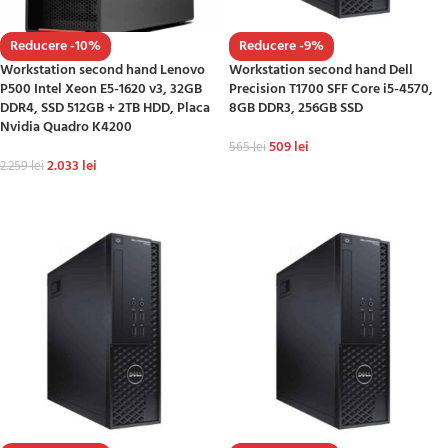
Reducere -10%
Reducere -9%
Workstation second hand Lenovo
Workstation second hand Dell
P500 Intel Xeon E5-1620 v3, 32GB
Precision T1700 SFF Core i5-4570,
DDR4, SSD 512GB + 2TB HDD, Placa
8GB DDR3, 256GB SSD
Nvidia Quadro K4200
509
lei
565
lei
2.033
lei
2.259
lei
ADAUGĂ ÎN COȘ
ADAUGĂ ÎN COȘ