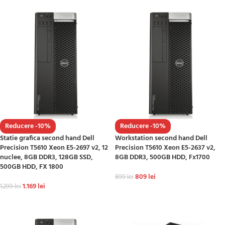
Reducere -10%
Reducere -10%
Statie grafica second hand Dell
Workstation second hand Dell
Precision T5610 Xeon E5-2697 v2, 12
Precision T5610 Xeon E5-2637 v2,
nuclee, 8GB DDR3, 128GB SSD,
8GB DDR3, 500GB HDD, Fx1700
500GB HDD, FX 1800
809
lei
899
lei
1.169
lei
1.299
lei
ADAUGĂ ÎN COȘ
ADAUGĂ ÎN COȘ