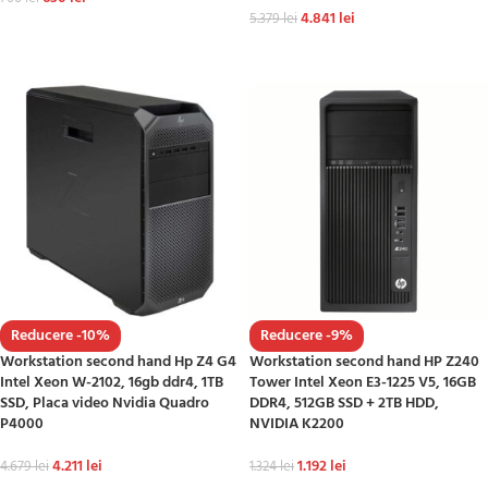
4.841
lei
5.379
lei
ADAUGĂ ÎN COȘ
ADAUGĂ ÎN COȘ
Reducere -10%
Reducere -9%
Workstation second hand Hp Z4 G4
Workstation second hand HP Z240
Intel Xeon W-2102, 16gb ddr4, 1TB
Tower Intel Xeon E3-1225 V5, 16GB
SSD, Placa video Nvidia Quadro
DDR4, 512GB SSD + 2TB HDD,
P4000
NVIDIA K2200
4.211
lei
1.192
lei
4.679
lei
1.324
lei