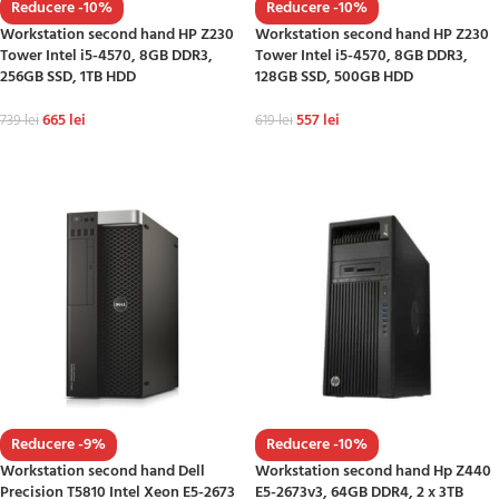
Reducere -10%
Reducere -10%
Workstation second hand HP Z230
Workstation second hand HP Z230
Tower Intel i5-4570, 8GB DDR3,
Tower Intel i5-4570, 8GB DDR3,
256GB SSD, 1TB HDD
128GB SSD, 500GB HDD
665
lei
557
lei
739
lei
619
lei
ADAUGĂ ÎN COȘ
ADAUGĂ ÎN COȘ
Reducere -9%
Reducere -10%
Workstation second hand Dell
Workstation second hand Hp Z440
Precision T5810 Intel Xeon E5-2673
E5-2673v3, 64GB DDR4, 2 x 3TB