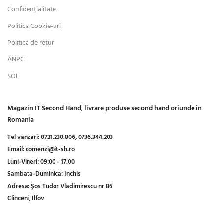
Confidențialitate
Politica Cookie-uri
Politica de retur
ANPC
SOL
Magazin IT Second Hand, livrare produse second hand oriunde in
Romania
Tel vanzari:
0721.230.806,
0736.344.203
Email:
comenzi@it-sh.ro
Luni-Vineri:
09:00 - 17.00
Sambata-Duminica:
Inchis
Adresa:
Șos Tudor Vladimirescu nr 86
Clinceni, Ilfov