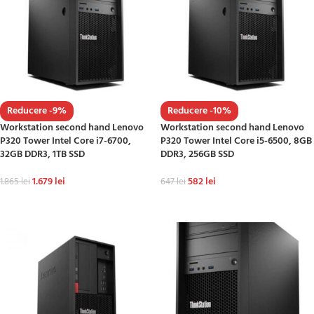
Reducere -9%
Reducere -10%
Workstation second hand Lenovo
Workstation second hand Lenovo
P320 Tower Intel Core i7-6700,
P320 Tower Intel Core i5-6500, 8GB
32GB DDR3, 1TB SSD
DDR3, 256GB SSD
1.679
lei
582
lei
1.865
lei
647
lei
ADAUGĂ ÎN COȘ
ADAUGĂ ÎN COȘ