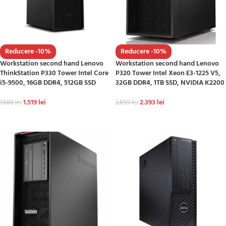
Reducere -10%
Reducere -10%
Workstation second hand Lenovo
Workstation second hand Lenovo
ThinkStation P330 Tower Intel Core
P320 Tower Intel Xeon E3-1225 V5,
i5-9500, 16GB DDR4, 512GB SSD
32GB DDR4, 1TB SSD, NVIDIA K2200
1.519
lei
2.393
lei
1.688
lei
2.659
lei
ADAUGĂ ÎN COȘ
ADAUGĂ ÎN COȘ