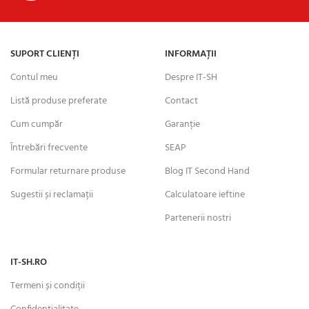
SUPORT CLIENȚI
INFORMAȚII
Contul meu
Despre IT-SH
Listă produse preferate
Contact
Cum cumpăr
Garanție
Întrebări frecvente
SEAP
Formular returnare produse
Blog IT Second Hand
Sugestii și reclamații
Calculatoare ieftine
Partenerii nostri
IT-SH.RO
Termeni și condiții