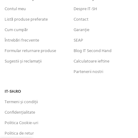
Contul meu
Despre IT-SH
Listă produse preferate
Contact
Cum cumpăr
Garanție
Întrebări frecvente
SEAP
Formular returnare produse
Blog IT Second Hand
Sugestii și reclamații
Calculatoare ieftine
Partenerii nostri
IT-SH.RO
Termeni și condiții
Confidențialitate
Politica Cookie-uri
Politica de retur