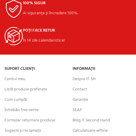
100% SIGUR
Ai siguranța și încredere 100%.
POȚI FACE RETUR
În 14 zile calendaristice!
SUPORT CLIENȚI
INFORMAȚII
Contul meu
Despre IT-SH
Listă produse preferate
Contact
Cum cumpăr
Garanție
Întrebări frecvente
SEAP
Formular returnare produse
Blog IT Second Hand
Sugestii și reclamații
Calculatoare ieftine