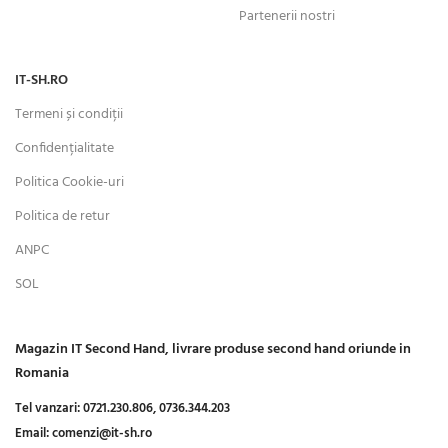
Partenerii nostri
IT-SH.RO
Termeni și condiții
Confidențialitate
Politica Cookie-uri
Politica de retur
ANPC
SOL
Magazin IT Second Hand, livrare produse second hand oriunde in
Romania
Tel vanzari:
0721.230.806,
0736.344.203
Email:
comenzi@it-sh.ro