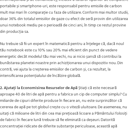
portabile și smartphone-uri, este responsabil pentru emisiile de carbon
mult mai mari în comparație cu faza de utilizare. Conform mai multor studii,
doar 36% din totalul emisiilor de gaze cu efect de seră provin din utilizarea
unui notebook mediu pe o perioadă de cinci ani, în timp ce restul provine
din producția sa.
Nu trebuie să fii un expert în matematică pentru a înțelege că, dacă noul
tău notebook este cu 10% sau 20% mai eficient din punct de vedere
energetic decât modelul tău mai vechi, nu ai nicio șansă să contribui la
bunăstarea planetei noastre prin achiziționarea unui dispozitiv nou. Din
contră, vei ajuta la creșterea emisiilor de carbon și, ca rezultat, la
intensificarea potențialului de încălzire globală.
2. Ajutați la Economisirea Resurselor de Apă
Știați că este necesară
aproape 40 de litri de apă pentru a fabrica un cip de computer simplu? Cu
miliarde de cipuri diferite produse în fiecare an, nu este surprinzător că
cererea de apă pe tot globul crește cu o viteză uluitoare. De asemenea, nu
uitați că milioane de litri din cea mai prețioasă licoare a Pământului folosiți
de fabrici în fiecare lună trebuie să fie eliminată ca deșeuri. Datorită
concentrației ridicate de diferite substanțe periculoase, această apă