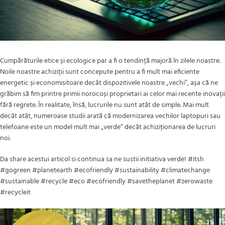
Cumpărăturile etice și ecologice par a fi o tendință majoră în zilele noastre.
Noile noastre achiziții sunt concepute pentru a fi mult mai eficiente
energetic și economisitoare decât dispozitivele noastre „vechi”, așa că ne
grăbim să fim printre primii norocoși proprietari ai celor mai recente inovații
fără regrete. În realitate, însă, lucrurile nu sunt atât de simple. Mai mult
decât atât, numeroase studii arată că modernizarea vechilor laptopuri sau
telefoane este un model mult mai „verde” decât achiziționarea de lucruri
noi.
Da share acestui articol si continua sa ne sustii initiativa verde! #itsh
#gogreen #planetearth #ecofriendly #sustainability #climatechange
#sustainable #recycle #eco #ecofriendly #savetheplanet #zerowaste
#recycleit