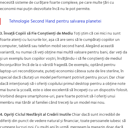
necesită sisteme de curățare foarte complexe, pe care multe țări cu
economii mai puțin dezvoltate încă nu le pot permite.
Tehnologie Second Hand pentru salvarea planetei
3. Învață Copiii să Fie Conștienți de Mediu
Toți știm că cei mici nu sunt
foarte atenți cu lucrurile lor, așa că are sens să le cumpărați copiilor un
computer, tabletă sau telefon mobil second hand. Alegând această
variantă, nu numai că veți obține mai multă valoare pentru bani, dar veți da
și un exemplu bun copiilor voștri, învățându-i să fie conștienți de mediul
înconjurător încă de la o vârstă fragedă. De exemplu, optând pentru
laptop-uri recondiționate, puteți economisi câteva sute de lire sterline, în
special dacă căutați un model performant potrivit pentru jocuri. Dar chiar
dacă intenționați să-i oferiți copilului primul desktop pentru a obține note
mai bune la școală, este o idee excelentă să începeți cu un dispozitiv folosit.
Vorbind despre smartphone-uri, pare foarte potrivit să-l oferiți unui
membru mai tânăr al familiei când treceți la un model mai nou.
4. Opriți Ciclul Nesfârșit al Creării Inutile
Chiar dacă sunt incredibil de
diferiți din punct de vedere natural și financiar, toate persoanele iubesc să
cumpere lucruri noi. Cu mulți ani în urmă, mergeam la magazin doar dacă