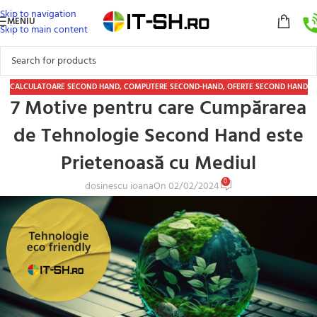
Skip to navigation
MENIU
Skip to main content
CALCULATOARE SECOND HAND
,
COMPUTERE SECOND-HAND
,
OFERTE SECOND HAND
7 Motive pentru care Cumpărarea
de Tehnologie Second Hand este
Prietenoasă cu Mediul
0
dosinescu ioana
On 02/02/2024