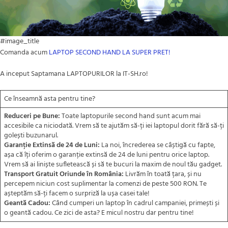
#image_title
Comanda acum
LAPTOP SECOND HAND LA SUPER PRET!
A inceput Saptamana LAPTOPURILOR la IT-SH.ro!
Ce înseamnă asta pentru tine?
Reduceri pe Bune:
Toate laptopurile second hand sunt acum mai
accesibile ca niciodată. Vrem să te ajutăm să-ți iei laptopul dorit fără să-ți
golești buzunarul.
Garanție Extinsă de 24 de Luni:
La noi, încrederea se câștigă cu fapte,
așa că îți oferim o garanție extinsă de 24 de luni pentru orice laptop.
Vrem să ai liniște sufletească și să te bucuri la maxim de noul tău gadget.
Transport Gratuit Oriunde în România:
Livrăm în toată țara, și nu
percepem niciun cost suplimentar la comenzi de peste 500 RON. Te
așteptăm să-ți facem o surpriză la ușa casei tale!
Geantă Cadou:
Când cumperi un laptop în cadrul campaniei, primești și
o geantă cadou. Ce zici de asta? E micul nostru dar pentru tine!