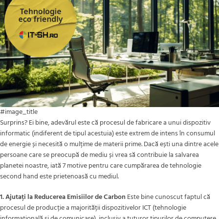
#image_title
Surprins? Ei bine, adevărul este că procesul de fabricare a unui dispozitiv
informatic (indiferent de tipul acestuia) este extrem de intens în consumul
de energie și necesită o mulțime de materii prime. Dacă ești una dintre acele
persoane care se preocupă de mediu și vrea să contribuie la salvarea
planetei noastre, iată 7 motive pentru care cumpărarea de tehnologie
second hand este prietenoasă cu mediul.
1. Ajutați la Reducerea Emisiilor de Carbon
Este bine cunoscut faptul că
procesul de producție a majorității dispozitivelor ICT (tehnologie
informațională și de comunicare), inclusiv a tuturor tipurilor de computere