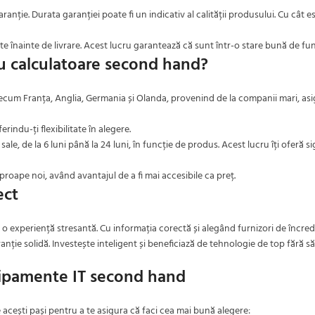
ranție. Durata garanției poate fi un indicativ al calității produsului. Cu cât 
ate înainte de livrare. Acest lucru garantează că sunt într-o stare bună de fu
ru calculatoare second hand?
precum Franța, Anglia, Germania și Olanda, provenind de la companii mari, as
erindu-ți flexibilitate în alegere.
le, de la 6 luni până la 24 luni, în funcție de produs. Acest lucru îți oferă s
roape noi, având avantajul de a fi mai accesibile ca preț.
ect
 o experiență stresantă. Cu informația corectă și alegând furnizori de încre
anție solidă. Investește inteligent și beneficiază de tehnologie de top fără s
hipamente IT second hand
acești pași pentru a te asigura că faci cea mai bună alegere: