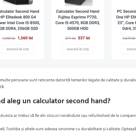
lte persoane sunt reticente datorită temerilor legate de calitate și durabil
tă.
ând aleg un calculator second hand?
l. Acesta ar trebui să fie din stocuri nevândute sau refurbished de la companii 
l, Toshiba și altele sunt adesea sinonime cu durabilitate și calitate. Opteaz