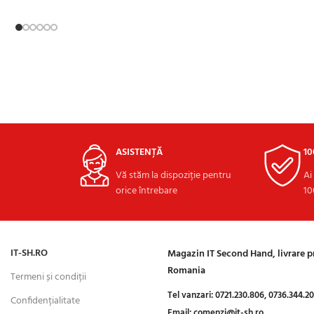
ASISTENȚĂ
1
Vă stăm la dispoziție pentru
Ai
orice întrebare
10
IT-SH.RO
Magazin IT Second Hand, livrare 
Romania
Termeni și condiții
Tel vanzari:
0721.230.806,
0736.344.2
Confidențialitate
Email:
comenzi@it-sh.ro