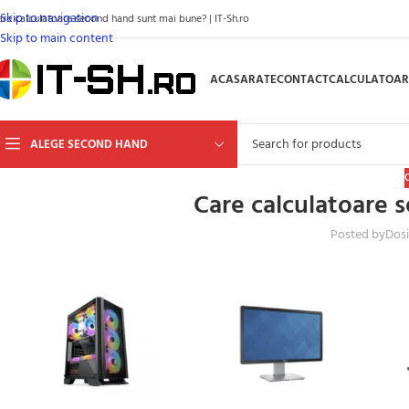
Skip to navigation
are calculatoare second hand sunt mai bune? | IT-Sh.ro
Skip to main content
ACASA
RATE
CONTACT
CALCULATOAR
ALEGE SECOND HAND
Care calculatoare 
Posted by
Dos