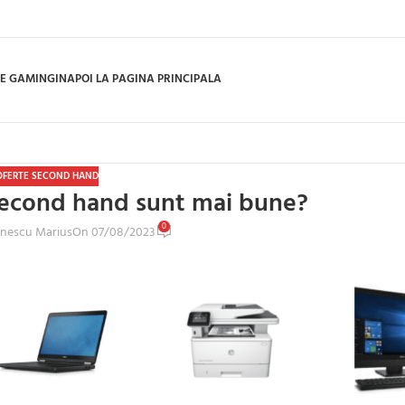
E GAMING
INAPOI LA PAGINA PRINCIPALA
OFERTE SECOND HAND
second hand sunt mai bune?
0
inescu Marius
On 07/08/2023