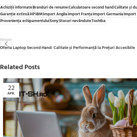
Achiziții informate
Branduri de renume
Calculatoare second hand
Calitate și d
Garanție extinsă
HP
IBM
Import Anglia
Import Franța
Import Germania
Import
Proveniența echipamentului
Sony
Stocuri nevândute
Toshiba
Newer
Oferta Laptop Second Hand: Calitate și Performanță la Prețuri Accesibile
Related Posts
22
APR.