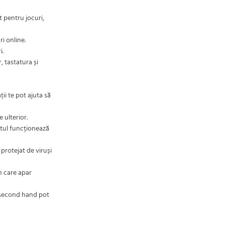
t pentru jocuri,
i online.
i.
, tastatura și
ii te pot ajuta să
 ulterior.
ntul funcționează
protejat de viruși
n care apar
IT second hand pot