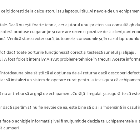
r ce îți dorești de la calculatorul sau laptopul tău. Ai nevoie de un echipamen
tale. Dacă nu ești foarte tehnic, cer ajutorul unui prieten sau consultă ghidur
re oferă produse cu garanție și care are recenzii pozitive de la clienții anterior
ă. Verifică starea exterioară, butoanele, conexiunile și, în cazul laptopurilor
fică dacă toate porturile funcționează corect și testează sunetul și afișajul.
i. A fost folosit intensiv? A avut probleme tehnice în trecut? Aceste informaț
întotdeauna bine să știi că ai opțiunea de a-l returna dacă descoperi defecte
hiar să instalezi un sistem de operare curat pentru a te asigura că echipame
u ar trebui să ai grijă de echipament. Curăță-l regulat și asigură-te că este 
ar dacă sperăm să nu fie nevoie de ea, este bine să o ai la îndemână în cazul î
ea face o achiziție informată și vei fi mulțumit de decizia ta. Echipamentele 
 să cumperi.