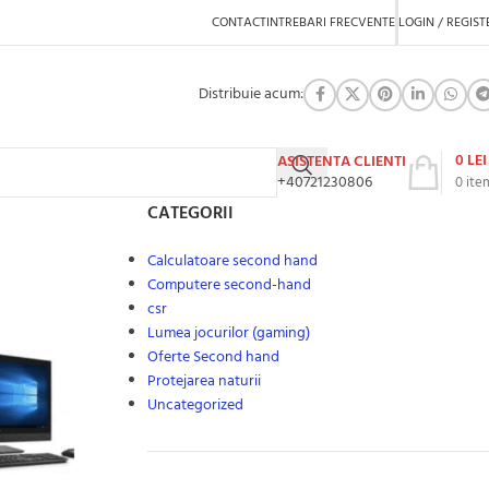
CONTACT
INTREBARI FRECVENTE
LOGIN / REGIST
Distribuie acum:
0
LEI
ASISTENTA CLIENTI
+40721230806
0
ite
CATEGORII
Calculatoare second hand
Computere second-hand
csr
Lumea jocurilor (gaming)
Oferte Second hand
Protejarea naturii
Uncategorized