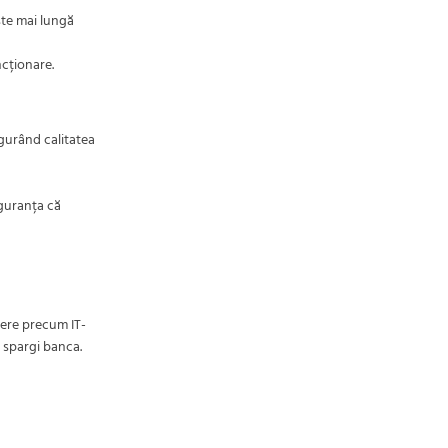
este mai lungă
ncționare.
igurând calitatea
iguranța că
dere precum IT-
ă spargi banca.