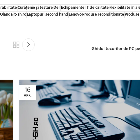
urabilitate
Curățenie și testare
Dell
Echipamente IT de calitate
Flexibilitate în a
 Olanda
it-sh.ro
Laptopuri second hand
Lenovo
Produse recondiționate
Produse
Ghidul Jocurilor de PC p
16
APR.