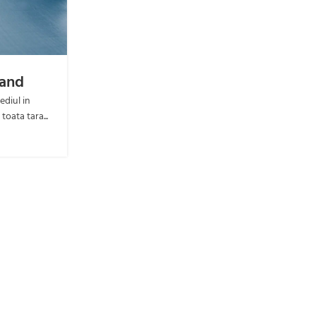
hand
Reînnoirea tehnologică: Pov
spatele unui PC second
diul in
toata tara...
Cauți să te reînnoiești din punct de vedere tehnologi
privirea toate noutățile. Însă de ce nu te-ai or
CONTINUE READING