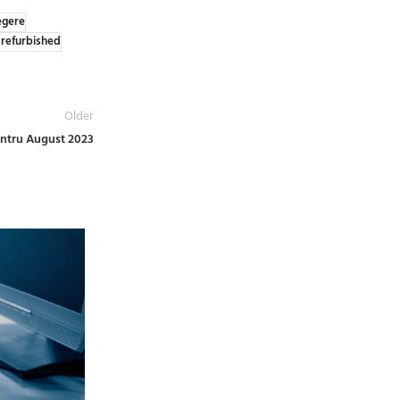
legere
 refurbished
Older
entru August 2023
02
APR.