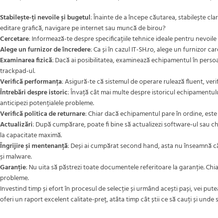
Stabilește-ți nevoile și bugetul
: Înainte de a începe căutarea, stabilește cla
editare grafică, navigare pe internet sau muncă de birou?
Cercetare
: Informează-te despre specificațiile tehnice ideale pentru nevoile 
Alege un furnizor de încredere
: Ca și în cazul IT-SH.ro, alege un furnizor ca
Examinarea fizică
: Dacă ai posibilitatea, examinează echipamentul în persoan
trackpad-ul.
Verifică performanța
: Asigură-te că sistemul de operare rulează fluent, veri
Întrebări despre istoric
: Învață cât mai multe despre istoricul echipamentulu
anticipezi potențialele probleme.
Verifică politica de returnare
: Chiar dacă echipamentul pare în ordine, este 
Actualizări
: După cumpărare, poate fi bine să actualizezi software-ul sau c
la capacitate maximă.
Îngrijire și mentenanță
: Deși ai cumpărat second hand, asta nu înseamnă că n
și malware.
Garanție
: Nu uita să păstrezi toate documentele referitoare la garanție. Chi
probleme.
Investind timp și efort în procesul de selecție și urmând acești pași, vei put
oferi un raport excelent calitate-preț, atâta timp cât știi ce să cauți și unde