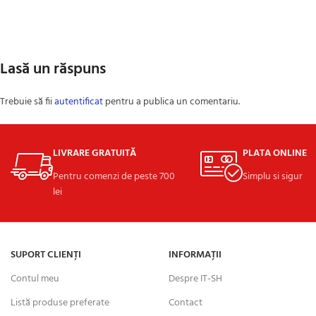
Lasă un răspuns
Trebuie să fii
autentificat
pentru a publica un comentariu.
LIVRARE GRATUITĂ
PLATA ONLINE
Pentru comenzi de peste 700
Simplu si sigur
lei
SUPORT CLIENȚI
INFORMAȚII
Contul meu
Despre IT-SH
Listă produse preferate
Contact