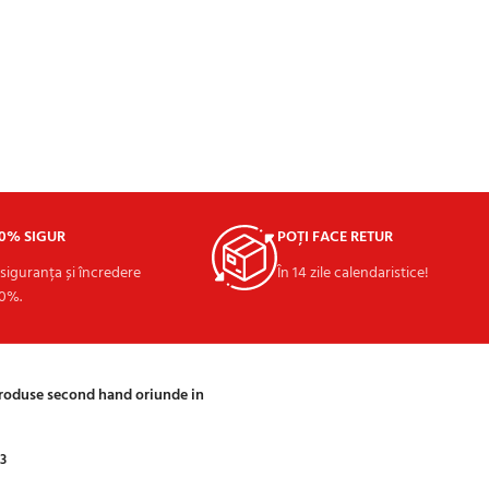
00% SIGUR
POȚI FACE RETUR
 siguranța și încredere
În 14 zile calendaristice!
0%.
produse second hand oriunde in
03