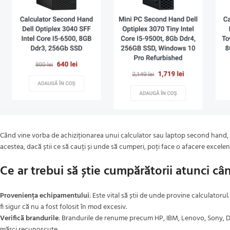
Când vine vorba de achiziționarea unui calculator sau laptop second hand, mu
acestea, dacă știi ce să cauți și unde să cumperi, poți face o afacere excelen
Ce ar trebui să știe cumpărătorii atunci c
Proveniența echipamentului
: Este vital să știi de unde provine calculatoru
fi sigur că nu a fost folosit în mod excesiv.
Verifică brandurile
: Brandurile de renume precum HP, IBM, Lenovo, Sony, Del
mărci recunoscute.