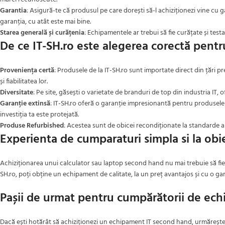
Garantia
: Asigură-te că produsul pe care dorești să-l achiziționezi vine cu ga
garanția, cu atât este mai bine.
Starea generală și curățenia
: Echipamentele ar trebui să fie curățate și test
De ce IT-SH.ro este alegerea corectă pent
Proveniența certă
: Produsele de la IT-SH.ro sunt importate direct din țări 
și fiabilitatea lor.
Diversitate
: Pe site, găsești o varietate de branduri de top din industria IT, of
Garanție extinsă
: IT-SH.ro oferă o garanție impresionantă pentru produsele sa
investiția ta este protejată.
Produse Refurbished
: Acestea sunt de obicei recondiționate la standarde ap
Experienta de cumparaturi simpla si la obi
Achiziționarea unui calculator sau laptop second hand nu mai trebuie să fie
SH.ro, poți obține un echipament de calitate, la un preț avantajos și cu o gar
Pașii de urmat pentru cumpărătorii de ec
Dacă ești hotărât să achiziționezi un echipament IT second hand, urmărește 